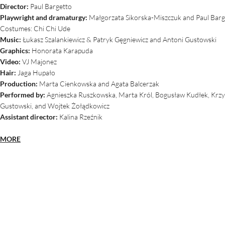
Director:
Paul Bargetto
Playwright and dramaturgy:
Małgorzata Sikorska-Miszczuk and Paul Barg
Costumes: Chi Chi Ude
Music:
Łukasz Szalankiewicz & Patryk Gęgniewicz and Antoni Gustowski
Graphics:
Honorata Karapuda
Video:
VJ Majonez
Hair:
Jaga Hupało
Production:
Marta Cienkowska and Agata Balcerzak
Performed by:
Agnieszka Ruszkowska, Marta Król, Bogusław Kudłek, Krzys
Gustowski, and Wojtek Żołądkowicz
Assistant director:
Kalina Rzeźnik
MORE